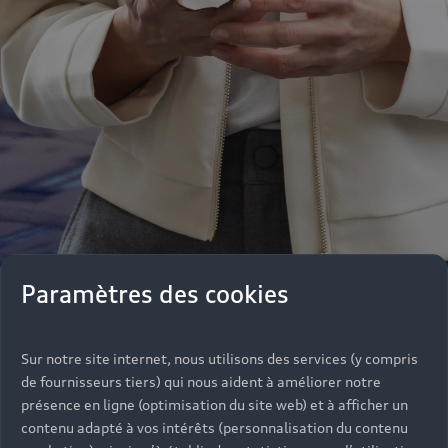
Paramètres des cookies
Sur notre site internet, nous utilisons des services (y compris
Notre équipe de professionnels se tient de
de fournisseurs tiers) qui nous aident à améliorer notre
nouveau à votre disposition pour vous informer,
présence en ligne (optimisation du site web) et à afficher un
vous conseiller dans vos achats parmi une large
contenu adapté à vos intérêts (personnalisation du contenu
gamme de véhicules ou répondre à vos questions