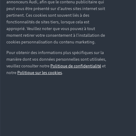
Offres pour les professionnels
Citadine
Votre Audi
annonceurs Audi, afin que le contenu publicitaire qui
Configurer mon Audi
peut vous être présenté sur d'autres sites internet soit
Voiture électrique
Demander un essai
Compacte
pertinent. Ces cookies sont souvent liés à des
Réservation et option d'achat
Univers Audi
fonctionnalités de sites tiers, lorsque cela est
Voiture hybride
Informations et Service Clients
Berline
approprié. Veuillez noter que vous pouvez à tout
Entretenir et réparer mon Audi
Financer mon Audi
moment retirer votre consentement à l'installation de
Voiture commerciale
Accessibilité - Clients Sourds et Malentendants
Avant
Offres Après-Vente
cookies personnalisation du contenu marketing.
Garanties Audi
Histoire du progrès
Voiture de direction
Trouver mon Partenaire Audi
SUV électrique
Pour obtenir des informations plus spécifiques sur la
Accessoires et équipements
Audi rent : location courte durée
Notre vision
manière dont vos données personnelles sont utilisées,
SUV société
SUV hybride
Espace personnel myAudi
veuillez consulter notre
Politique de confidentialité
et
Espace Client Audi Financial Services
© 2026 Audi France. Tous droits réservés.
Audi Sport
Achat véhicule de société
notre
Politique sur les cookies
.
SUV
Audi connect
Heycar
Mentions légales
Politique sur les cookies
Nos technologies
Avantages voiture société
SUV compact
Gérer vos cookies
Politique de confidentialité
Informations client
myAudi experience
Flotte automobile
Système de lanceur d'alerte
Functions on Demand
Fiche produit environnementale
Audi Shop : Boutique Officielle
TVS
Devis & RDV entretien en ligne
Action de Service EA 189
Espace actualités Audi
Demande d'information
Carrières
LLD
Audi Assistance
Opérateurs indépendants
Réseau Audi
Carrières