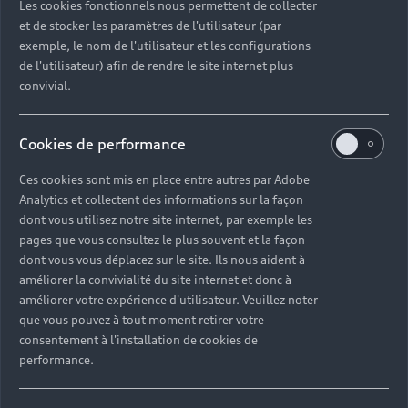
Les cookies fonctionnels nous permettent de collecter
Partenaire Audi
Partenaire Audi Service
et de stocker les paramètres de l'utilisateur (par
exemple, le nom de l'utilisateur et les configurations
Audi Occasion :plus
e-tron
de l'utilisateur) afin de rendre le site internet plus
convivial.
- RUE RENE CASSIN ZAC LA JUSTICE
90000 BELFORT
Cookies de performance
03 84 58 45 90
Ces cookies sont mis en place entre autres par Adobe
Analytics et collectent des informations sur la façon
dont vous utilisez notre site internet, par exemple les
Télécharger la fiche de contact
pages que vous consultez le plus souvent et la façon
dont vous vous déplacez sur le site. Ils nous aident à
améliorer la convivialité du site internet et donc à
améliorer votre expérience d'utilisateur. Veuillez noter
Horaires d'ouverture
que vous pouvez à tout moment retirer votre
consentement à l'installation de cookies de
performance.
Service commercial
Fermé
,
Ouvre à
samedi 09:00