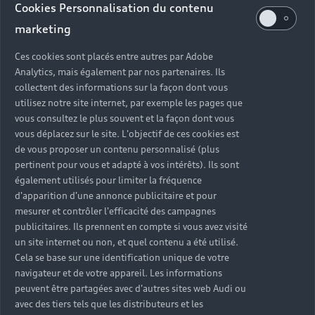
Cookies Personnalisation du contenu
marketing
Atelier
Fermé
,
Ouvre à
lundi 08:00
Ces cookies sont placés entre autres par Adobe
Analytics, mais également par nos partenaires. Ils
collectent des informations sur la façon dont vous
utilisez notre site internet, par exemple les pages que
vous consultez le plus souvent et la façon dont vous
Retour en haut
vous déplacez sur le site. L'objectif de ces cookies est
de vous proposer un contenu personnalisé (plus
Accès rapides
pertinent pour vous et adapté à vos intérêts). Ils sont
également utilisés pour limiter la fréquence
d'apparition d'une annonce publicitaire et pour
Modèles
Quelle Audi me correspond ?
mesurer et contrôler l'efficacité des campagnes
publicitaires. Ils prennent en compte si vous avez visité
Tous les modèles
Achat et location
un site internet ou non, et quel contenu a été utilisé.
Cela se base sur une identification unique de votre
Recherche de véhicules neufs
Électrique
navigateur et de votre appareil. Les informations
Pour les professionnels
peuvent être partagées avec d'autres sites web Audi ou
Véhicules d'occasion disponibles
Hybride rechargeable
Offres du moment
avec des tiers tels que les distributeurs et les